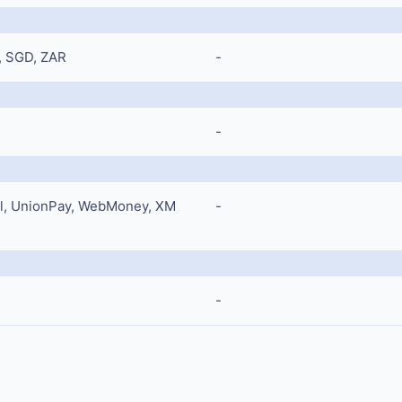
, SGD, ZAR
-
-
rill, UnionPay, WebMoney, XM
-
-