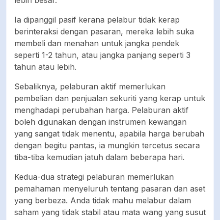
lebih besar.
Ia dipanggil pasif kerana pelabur tidak kerap
berinteraksi dengan pasaran, mereka lebih suka
membeli dan menahan untuk jangka pendek
seperti 1-2 tahun, atau jangka panjang seperti 3
tahun atau lebih.
Sebaliknya, pelaburan aktif memerlukan
pembelian dan penjualan sekuriti yang kerap untuk
menghadapi perubahan harga. Pelaburan aktif
boleh digunakan dengan instrumen kewangan
yang sangat tidak menentu, apabila harga berubah
dengan begitu pantas, ia mungkin tercetus secara
tiba-tiba kemudian jatuh dalam beberapa hari.
Kedua-dua strategi pelaburan memerlukan
pemahaman menyeluruh tentang pasaran dan aset
yang berbeza. Anda tidak mahu melabur dalam
saham yang tidak stabil atau mata wang yang susut