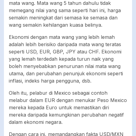
mata wang. Mata wang 5 tahun dahulu tidak
memegang nilai yang sama seperti hari ini, harga
semakin meningkat dari semasa ke semasa dan
wang semakin kehilangan kuasa belinya.
Ekonomi dengan mata wang yang lebih lemah
adalah lebih berisiko daripada mata wang teratas
seperti USD, EUR, GBP, JPY atau CHF. Ekonomi
yang lemah terdedah kepada turun naik yang
boleh menyebabkan penurunan nilai mata wang
utama, dan perubahan penunjuk ekonomi seperti
inflasi, indeks harga pengguna, dsb.
Oleh itu, pelabur di Mexico sebagai contoh
melabur dalam EUR dengan menukar Peso Mexico
mereka kepada Euro untuk memastikan diri
mereka daripada kemungkinan perubahan negatif
dalam ekonomi negara.
Dengan cara ini, memandangkan fakta USD/MXN