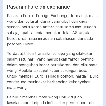
Pasaran Foreign exchange
Pasaran Forex (Foreign Exchange) termasuk mata
wang dari seluruh dunia yang dibeli dan dijual
sebagai pertukaran antara satu sama lain. Mudah
sahaja, apabila anda menukar dolar AS untuk
Euro, urus niaga ini adalah sebahagian daripada
pasaran Forex.
Terdapat trilion transaksi serupa yang dilakukan
dalam satu hari, yang merupakan faktor penting
dalam mengubah kadar pertukaran, dan nilai mata
wang. Apabila terdapat kecenderungan besar
untuk membeli Euro, sebagai contoh, harga 1 Euro
cenderung meningkat berbanding kebanyakan
mata wang.
Pelabur membeli mata wang untuk tujuan
keselamatan daripada inflasi dan penurunan nilai