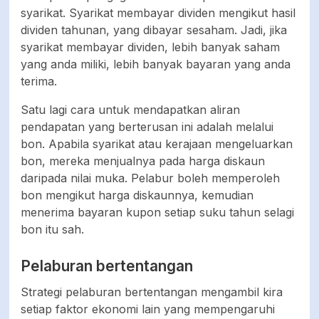
syarikat. Syarikat membayar dividen mengikut hasil
dividen tahunan, yang dibayar sesaham. Jadi, jika
syarikat membayar dividen, lebih banyak saham
yang anda miliki, lebih banyak bayaran yang anda
terima.
Satu lagi cara untuk mendapatkan aliran
pendapatan yang berterusan ini adalah melalui
bon. Apabila syarikat atau kerajaan mengeluarkan
bon, mereka menjualnya pada harga diskaun
daripada nilai muka. Pelabur boleh memperoleh
bon mengikut harga diskaunnya, kemudian
menerima bayaran kupon setiap suku tahun selagi
bon itu sah.
Pelaburan bertentangan
Strategi pelaburan bertentangan mengambil kira
setiap faktor ekonomi lain yang mempengaruhi