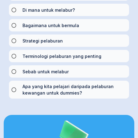
Di mana untuk melabur?
Bagaimana untuk bermula
Strategi pelaburan
Terminologi pelaburan yang penting
Sebab untuk melabur
Apa yang kita pelajari daripada pelaburan
kewangan untuk dummies?