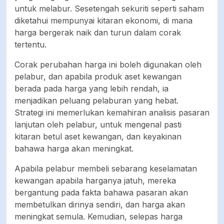
untuk melabur. Sesetengah sekuriti seperti saham
diketahui mempunyai kitaran ekonomi, di mana
harga bergerak naik dan turun dalam corak
tertentu.
Corak perubahan harga ini boleh digunakan oleh
pelabur, dan apabila produk aset kewangan
berada pada harga yang lebih rendah, ia
menjadikan peluang pelaburan yang hebat.
Strategi ini memerlukan kemahiran analisis pasaran
lanjutan oleh pelabur, untuk mengenal pasti
kitaran betul aset kewangan, dan keyakinan
bahawa harga akan meningkat.
Apabila pelabur membeli sebarang keselamatan
kewangan apabila harganya jatuh, mereka
bergantung pada fakta bahawa pasaran akan
membetulkan dirinya sendiri, dan harga akan
meningkat semula. Kemudian, selepas harga