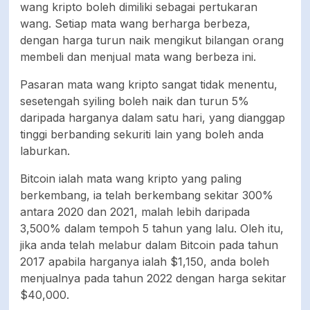
wang kripto boleh dimiliki sebagai pertukaran
wang. Setiap mata wang berharga berbeza,
dengan harga turun naik mengikut bilangan orang
membeli dan menjual mata wang berbeza ini.
Pasaran mata wang kripto sangat tidak menentu,
sesetengah syiling boleh naik dan turun 5%
daripada harganya dalam satu hari, yang dianggap
tinggi berbanding sekuriti lain yang boleh anda
laburkan.
Bitcoin ialah mata wang kripto yang paling
berkembang, ia telah berkembang sekitar 300%
antara 2020 dan 2021, malah lebih daripada
3,500% dalam tempoh 5 tahun yang lalu. Oleh itu,
jika anda telah melabur dalam Bitcoin pada tahun
2017 apabila harganya ialah $1,150, anda boleh
menjualnya pada tahun 2022 dengan harga sekitar
$40,000.