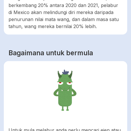
berkembang 20% ​​antara 2020 dan 2021, pelabur
di Mexico akan melindungi diri mereka daripada
penurunan nilai mata wang, dan dalam masa satu
tahun, wang mereka bernilai 20% lebih.
Bagaimana untuk bermula
Untuk mula melabur anda perlu mencari ejen atau