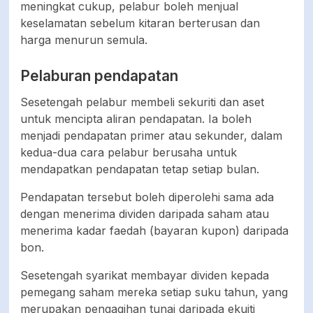
meningkat cukup, pelabur boleh menjual
keselamatan sebelum kitaran berterusan dan
harga menurun semula.
Pelaburan pendapatan
Sesetengah pelabur membeli sekuriti dan aset
untuk mencipta aliran pendapatan. Ia boleh
menjadi pendapatan primer atau sekunder, dalam
kedua-dua cara pelabur berusaha untuk
mendapatkan pendapatan tetap setiap bulan.
Pendapatan tersebut boleh diperolehi sama ada
dengan menerima dividen daripada saham atau
menerima kadar faedah (bayaran kupon) daripada
bon.
Sesetengah syarikat membayar dividen kepada
pemegang saham mereka setiap suku tahun, yang
merupakan pengagihan tunai daripada ekuiti