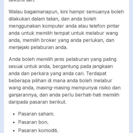
Walau bagaimanapun, kini hampir semuanya boleh
dilakukan dalam talian, dan anda boleh
menggunakan komputer anda atau telefon pintar
anda untuk memilih tempat untuk melabur wang
anda, memilih broker yang anda perlukan, dan
menjejaki pelaburan anda.
Anda boleh memilih jenis pelaburan yang paling
sesuai untuk anda, bergantung pada jangkaan
anda dan perkara yang anda cari. Terdapat
beberapa pilihan di mana anda boleh melabur
wang anda, masing-masing mempunyai risiko dan
ganjarannya, dan anda perlu berhati-hati memilih
daripada pasaran berikut.
Pasaran saham.
Pasaran bon.
Pasaran komoditi.