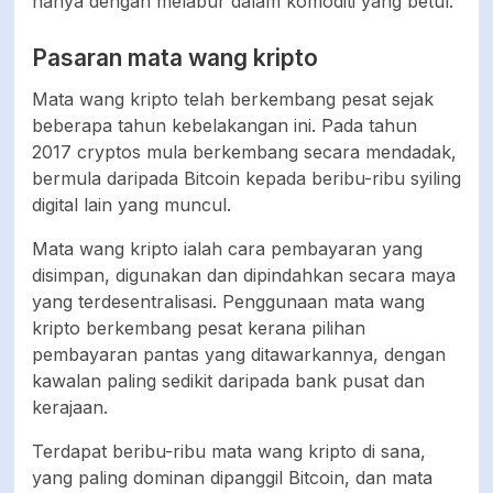
hanya dengan melabur dalam komoditi yang betul.
Pasaran mata wang kripto
Mata wang kripto telah berkembang pesat sejak
beberapa tahun kebelakangan ini. Pada tahun
2017 cryptos mula berkembang secara mendadak,
bermula daripada Bitcoin kepada beribu-ribu syiling
digital lain yang muncul.
Mata wang kripto ialah cara pembayaran yang
disimpan, digunakan dan dipindahkan secara maya
yang terdesentralisasi. Penggunaan mata wang
kripto berkembang pesat kerana pilihan
pembayaran pantas yang ditawarkannya, dengan
kawalan paling sedikit daripada bank pusat dan
kerajaan.
Terdapat beribu-ribu mata wang kripto di sana,
yang paling dominan dipanggil Bitcoin, dan mata