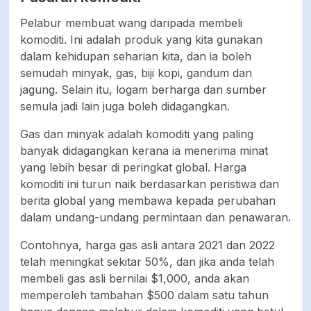
Pelabur membuat wang daripada membeli
komoditi. Ini adalah produk yang kita gunakan
dalam kehidupan seharian kita, dan ia boleh
semudah minyak, gas, biji kopi, gandum dan
jagung. Selain itu, logam berharga dan sumber
semula jadi lain juga boleh didagangkan.
Gas dan minyak adalah komoditi yang paling
banyak didagangkan kerana ia menerima minat
yang lebih besar di peringkat global. Harga
komoditi ini turun naik berdasarkan peristiwa dan
berita global yang membawa kepada perubahan
dalam undang-undang permintaan dan penawaran.
Contohnya, harga gas asli antara 2021 dan 2022
telah meningkat sekitar 50%, dan jika anda telah
membeli gas asli bernilai $1,000, anda akan
memperoleh tambahan $500 dalam satu tahun