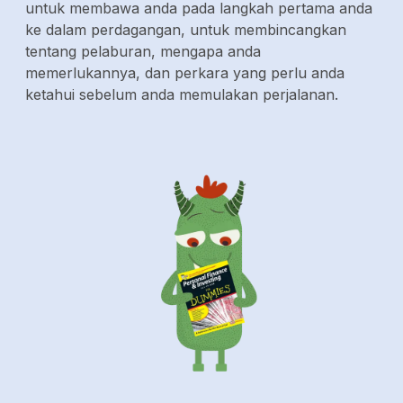
untuk membawa anda pada langkah pertama anda
ke dalam perdagangan, untuk membincangkan
tentang pelaburan, mengapa anda
memerlukannya, dan perkara yang perlu anda
ketahui sebelum anda memulakan perjalanan.