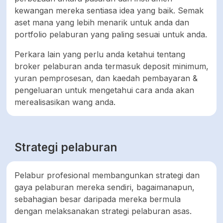
kewangan mereka sentiasa idea yang baik. Semak
aset mana yang lebih menarik untuk anda dan
portfolio pelaburan yang paling sesuai untuk anda.
Perkara lain yang perlu anda ketahui tentang
broker pelaburan anda termasuk deposit minimum,
yuran pemprosesan, dan kaedah pembayaran &
pengeluaran untuk mengetahui cara anda akan
merealisasikan wang anda.
Strategi pelaburan
Pelabur profesional membangunkan strategi dan
gaya pelaburan mereka sendiri, bagaimanapun,
sebahagian besar daripada mereka bermula
dengan melaksanakan strategi pelaburan asas.