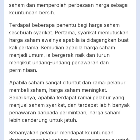
saham dan memperoleh perbezaan harga sebagai
keuntungan bersih.
Terdapat beberapa penentu bagi harga saham
sesebuah syarikat. Pertama, syarikat memutuskan
harga saham awalnya apabila ia didagangkan buat
kali pertama. Kemudian apabila harga saham
menjadi umum, ia bergerak naik dan turun
mengikut undang-undang penawaran dan
permintaan.
Apabila saham sangat dituntut dan ramai pelabur
membeli saham, harga saham meningkat.
Sebaliknya, apabila terdapat ramai pelabur yang
menjual saham syarikat, dan terdapat lebih banyak
penawaran daripada permintaan, harga saham
lebih cenderung untuk jatuh.
Kebanyakan pelabur mendapat keuntungan