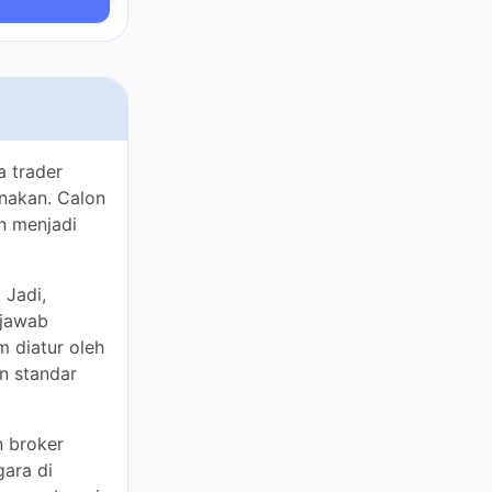
, Forex,
der adalah
n klien harus
trading.
i, apakah
yaan ini
rapa badan
an dan
er tetapi juga
dunia. Ulasan