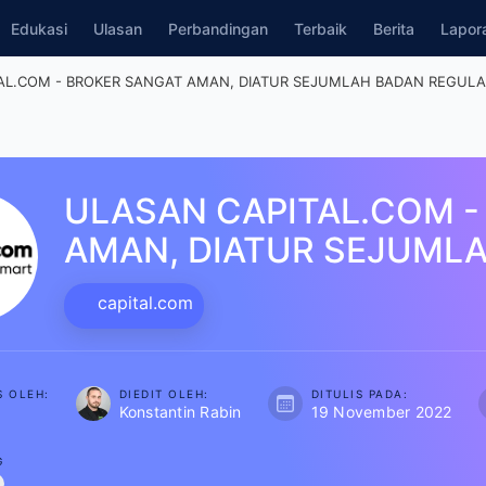
Edukasi
Ulasan
Perbandingan
Terbaik
Berita
Lapo
TAL.COM - BROKER SANGAT AMAN, DIATUR SEJUMLAH BADAN REGULA
ULASAN CAPITAL.COM -
AMAN, DIATUR SEJUMLA
capital.com
S OLEH:
DIEDIT OLEH:
DITULIS PADA:
Konstantin Rabin
19 November 2022
NG