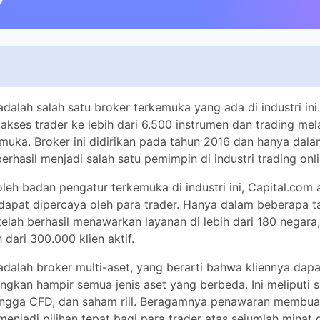
dalah salah satu broker terkemuka yang ada di industri ini. Me
e lebih dari 6.500 instrumen dan trading melalui platform tradin
dirikan pada tahun 2016 dan hanya dalam beberapa tahun, telah 
satu pemimpin di industri trading online.
oleh badan pengatur terkemuka di industri ini, Capital.com adal
ya oleh para trader. Hanya dalam beberapa tahun, Capital.com t
yanan di lebih dari 180 negara, menariknya memiliki lebih dar
dalah broker multi-aset, yang berarti bahwa kliennya dapat
an hampir semua jenis aset yang berbeda. Ini meliputi semu
a CFD, dan saham riil. Beragamnya penawaran membuat Capita
 bagi para trader atas sejumlah minat dan keinginan yang ber