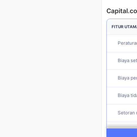
FITUR UTAM
Peratura
Biaya set
Biaya pen
Biaya tida
Setoran m
Aktivasi 
Jumlah a