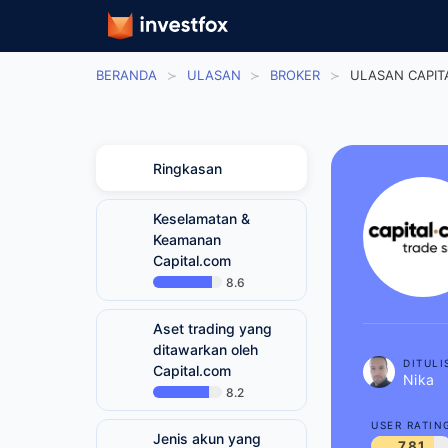
BERANDA
ULASAN
BROKER
ULASAN CAPI
Ringkasan
Keselamatan &
Keamanan
Capital.com
8.6
Aset trading yang
ditawarkan oleh
DITULI
Capital.com
Nika
8.2
USER RATI
Jenis akun yang
7.81