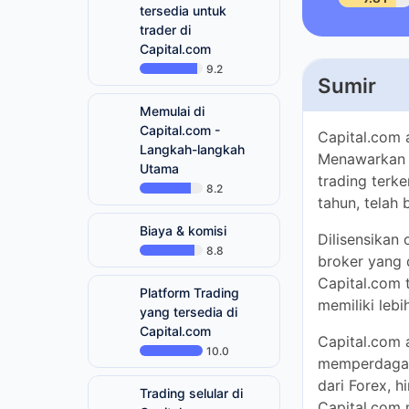
tersedia untuk trader
di Capital.com
9.2
Sumir
Memulai di
Capital.com -
Langkah-langkah
Capital.com a
Utama
akses trader k
8.2
Broker ini di
menjadi salah 
Biaya & komisi
8.8
Dilisensikan 
dapat diperca
Platform Trading
menawarkan la
yang tersedia di
klien aktif.
Capital.com
10.0
Capital.com a
memperdagangk
Trading selular di
Forex, hingg
Capital.com
pilihan tepat