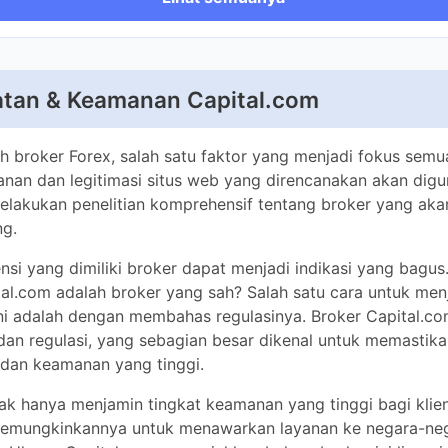
 hingga
1:100.
tan & Keamanan Capital.com
Commodities, Cryptocurrencies
i pasar trading
Indices, Stocks
h broker Forex, salah satu faktor yang menjadi fokus semua tra
legitimasi situs web yang direncanakan akan digunakan. Calo
elitian komprehensif tentang broker yang akan menjadi tempat 
g
EUR, USD, GBP, PLN
ensi yang dimiliki broker dapat menjadi indikasi yang bagus. Jad
mo
Ya
dalah broker yang sah? Salah satu cara untuk menjawab pertan
 membahas regulasinya. Broker Capital.com diatur oleh bebe
g sebagian besar dikenal untuk memastikan standar keselamat
un
Standard, Pro
 tinggi.
mi
-
dak hanya menjamin tingkat keamanan yang tinggi bagi klien brok
nya untuk menawarkan layanan ke negara-negara di seluruh 
enunjukkan bahwa broker ini lisensi nya sebagai berikut:
cial Conduct Authority of the UK, FCA
Saldo Negatif
-
ecurities and Exchange Commission, CySEC