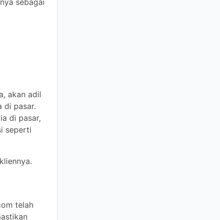
n adil untuk
Namun, jika
juga dicatat
nya.
telah
tikan bahwa