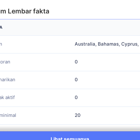
A
n
Australia, Bahamas, Cyprus, U
oran
0
arikan
0
k aktif
0
inimal
20
minimal
0
Lihat semuanya
set
6000+