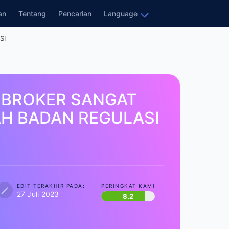
ran
Tentang
Pencarian
Language
SI
 BROKER SANGAT
H BADAN REGULASI
EDIT TERAKHIR PADA:
PERINGKAT KAMI
27 Juli 2023
8.2