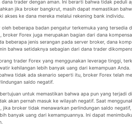
MetaTrader 4, TradingView
nya sebagian dari dana trader dikompensasikan.
rang trader Forex yang menggunakan leverage tinggi, terkada
eluler
Ya
atir kehilangan lebih banyak uang dari kemampuan Anda. Unt
da skenario seperti itu, broker Forex telah mengadopsi kebijak
 mac
Ya
saldo negatif.
 bertujuan untuk memastikan bahwa apa pun yang terjadi di pas
Ya
an pernah masuk ke wilayah negatif. Saat menggunakan levera
broker tidak menawarkan perlindungan saldo negatif, trader bisa
MBAYARAN
 uang dari kemampuannya. Ini dapat menimbulkan permasalaha
jika broker Anda menawarkan perlindungan saldo negatif, itu berar
ApplePay, Bank Transfer, Credit
embayaran
Google Pay, Multibanko, Netelle
kan bahwa Anda tidak kehilangan lebih banyak uang daripada
PayPal, Skrill, Sofort, Trustly, iD
kun Anda.
ApplePay, Bank Transfer, Credit
inimal
Google Pay, Multibanko, Netelle
ing yang ditawarkan oleh Capital.com
PayPal, Skrill, Sofort, Trustly, iD