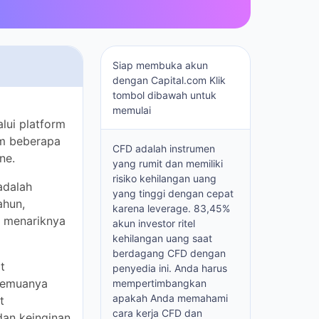
Siap membuka akun
dengan Capital.com Klik
tombol dibawah untuk
nawarkan
memulai
g terkemuka.
berhasil
CFD adalah instrumen
yang rumit dan memiliki
risiko kehilangan uang yang
ah broker yang
tinggi dengan cepat karena
elah berhasil
leverage. 83,45% akun
i 300.000
investor ritel kehilangan
uang saat berdagang CFD
dengan penyedia ini. Anda
harus mempertimbangkan
anya dari
apakah Anda memahami
cara kerja CFD dan apakah
l.com menjadi
Anda mampu mengambil
macam-macam.