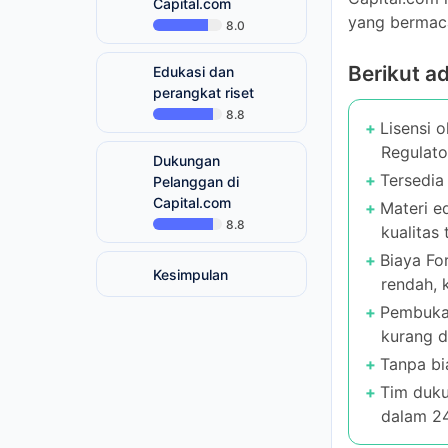
8.0
Berikut a
Edukasi dan
perangkat riset
8.8
Lisensi o
Tersedia 
Dukungan Pelanggan
di Capital.com
Materi ed
8.8
kualitas t
Biaya Fo
Kesimpulan
komisi no
Pembukaa
kurang da
Tanpa biay
Tim duku
dalam 24
Capital.c