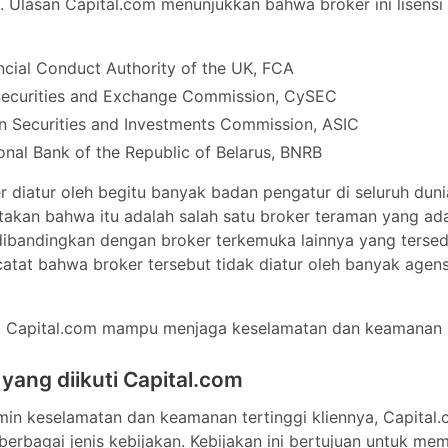
n Securities and Investments Commission, ASIC
pensasi
Ya
nal Bank of the Republic of Belarus, BNRB
 diatur oleh begitu banyak badan pengatur di seluruh dunia, aka
terpisah
Ya
hwa itu adalah salah satu broker teraman yang ada di pasar. 
dengan broker terkemuka lainnya yang tersedia di pasar, perlu 
ersebut tidak diatur oleh banyak agensi seperti yang lain.
Tersedia 50+ pasangan
, Capital.com mampu menjaga keselamatan dan keamanan klien
 yang diikuti Capital.com
200+
n keselamatan dan keamanan tertinggi kliennya, Capital.com 
200+
rbagai jenis kebijakan. Kebijakan ini bertujuan untuk memas
tap aman setiap saat.
24+
30+