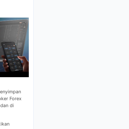
impan dana
telah bermitra
a.
n
an siapa yang
pat memiliki
r trading
 bahwa jika
pat menjamin