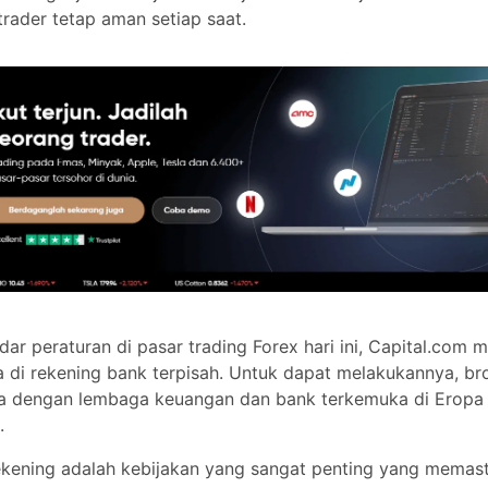
6500+
READ
From 0.6 pips
N/A
ar peraturan di pasar trading Forex hari ini, Capital.com meny
ekening bank terpisah. Untuk dapat melakukannya, broker Forex 
From 0
a keuangan dan bank terkemuka di Eropa dan di seluruh duni
kening adalah kebijakan yang sangat penting yang memastika
From 0.02
ana trader dengan aman. Ini berarti bahwa tidak peduli apa d
 jika broker bangkrut, masih dapat memastikan bahwa trader da
From 0.02
 mereka melalui rekening bank individu.
 oleh beberapa badan pengatur terkemuka yang tersedia di pasa
 LUNAK
 Forex juga merupakan bagian dari dana kompensasi. Ini berarti
jenis serangan pada server broker, dana kompensasi akan da