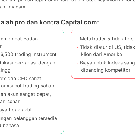
dalah pro dan kontra Capital.com:
leh empat Badan Regulator
MetaTrader 5 tidak tersedi
6,500 trading instrument
Tidak diatur di US, tidak
klien dari Amerika
ukasi bervariasi dengan
inggi
Biaya untuk Indeks sangat
dibanding kompetitor
rex dan CFD sanat rendah,
l trading saham
n akun sangat cepat,
ri sehari
a tidak aktif
ngan pelanggan tersedia
 bahasa
om Lembar fakta