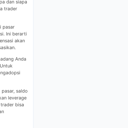
ng Anda
uk memastikan
an
ar, saldo akun
ge untuk
 kehilangan
n.
ti broker
/Debit Card,
r, POLi,
 yang Anda
eal
/Debit Card,
r, POLi,
eal