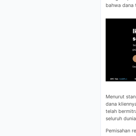
Total
BIAYA & SP
Forex
Saham
Menurut stand
kliennya di r
Kripto
dengan lembag
Pemisahan re
Indeks
penyimpanan d
salah, bahkan
Komoditi
akses ke dana
Karena diatur
PERANGKAT
Forex, broker
ada beberapa 