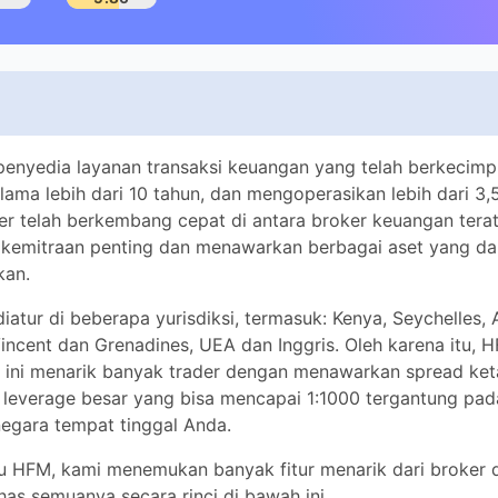
nyedia layanan transaksi keuangan yang telah berkecimpung di
ari 10 tahun, dan mengoperasikan lebih dari 3,5 juta akun trad
ang cepat di antara broker keuangan teratas dengan meluncur
menawarkan berbagai aset yang dapat diperdagangkan.
tur di beberapa yurisdiksi, termasuk: Kenya, Seychelles, Afrika
renadines, UEA dan Inggris. Oleh karena itu, HFM dianggap am
k trader dengan menawarkan spread ketat mulai dari 0,0 pips,
sa mencapai 1:1000 tergantung pada aset trading dan negara te
 HFM, kami menemukan banyak fitur menarik dari broker dan 
anya secara rinci di bawah ini.