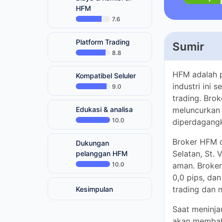
HFM
7.6
Platform Trading
Sumir
8.8
Kompatibel Seluler
HFM adalah pe
9.0
selama lebih d
telah berkemb
Edukasi & analisa
penting dan 
10.0
Broker HFM dia
Dukungan pelanggan
Vincent dan G
HFM
menarik banya
10.0
besar yang bi
Anda.
Kesimpulan
Saat meninjau
membahas semu