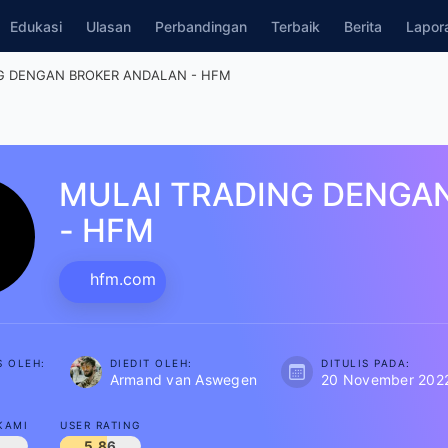
Edukasi
Ulasan
Perbandingan
Terbaik
Berita
Lapo
NG DENGAN BROKER ANDALAN - HFM
MULAI TRADING DENGA
- HFM
hfm.com
S OLEH:
DIEDIT OLEH:
DITULIS PADA:
Armand van Aswegen
20 November 2022
KAMI
USER RATING
5.86