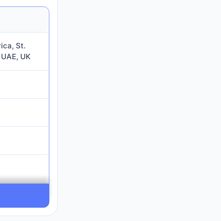
, St. Vincent
if,
hun tidak
erikutnya.