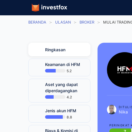
BERANDA
ULASAN
BROKER
MULAI TRADI
Ringkasan
Keamanan di HFM
5.2
Aset yang dapat
diperdagangkan
4.2
DITULI
Jenis akun HFM
Nika
8.8
PERINGKAT 
Biaya & Komisi di
7