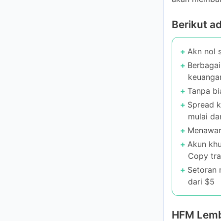
Berikut a
Akn nol s
Berbagai
keuangan
Tanpa bia
Spread ke
mulai dar
Menawark
Akun khu
trading
Setoran m
$5
HFM Lemb