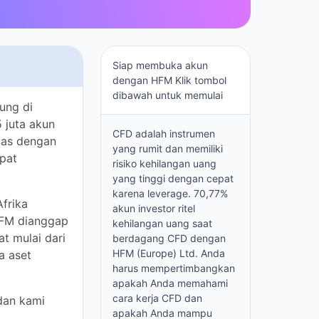
Siap membuka akun
dengan HFM Klik tombol
dibawah untuk memulai
 industri ini
ing. Broker
CFD adalah instrumen
kan kemitraan
yang rumit dan memiliki
risiko kehilangan uang yang
tinggi dengan cepat karena
 Selatan, St.
leverage. 70,77% akun
an. Broker ini
investor ritel kehilangan
 dan leverage
uang saat berdagang CFD
mpat tinggal
dengan HFM (Europe) Ltd.
Anda harus
mempertimbangkan
kami akan
apakah Anda memahami
cara kerja CFD dan apakah
Anda mampu mengambil