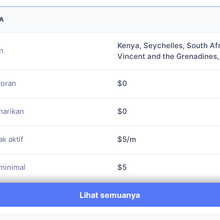
A
Kenya, Seychelles, South Africa
n
and the Grenadines, UAE, UK
oran
$0
arikan
$0
k aktif
$5/m
inimal
$5
$5/bulan setelah 6 bulan tidak akt
Lihat semuanya
minimal
kemudian $10/bulan setelah 1 ta
aktif; +$10/bulan setiap tahun b