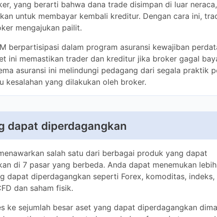
ilit.
13
FM berpartisipasi dalam program asuransi kewajiban perdata hin
 memastikan trader dan kreditur jika broker gagal bayar dan ba
3,138+
melindungi pedagang dari segala praktik penipuan, kelalaian, a
n oleh broker.
READ
Dari 0.0
g dapat diperdagangkan
Dari 0.05
nawarkan salah satu dari berbagai produk yang dapat diperd
rbeda. Anda dapat menemukan lebih dari 3.138 sekuritas yang
N/A
n seperti Forex, komoditas, indeks, obligasi, ETF, saham CF
Dari 0.23
s ke sejumlah besar aset yang dapat diperdagangkan dimana ha
iap trader, dan terlepas dari preferensi atau pengalaman trader
Dari 0.008
atu untuk semua orang.