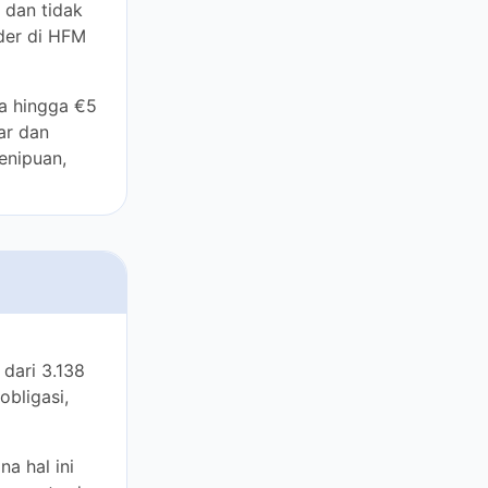
gga €5 juta,
ngkrut. Skema
tau kesalahan
agangkan di 7
 dapat
D dan saham
l ini sangat
, broker HFM