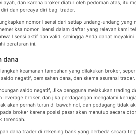
gkapkan nomor lisensi dari setiap undang-undang yang mereka
iksa nomor lisensi dalam daftar yang relevan kami telah mend
Saldo Negatif
Ya
 dan valid, sehingga Anda dapat meyakini bahwa HFM telah mem
pensasi
Ya
n dana
terpisah
Ya
angkah keamanan tambahan yang dilakukan broker, seperti pe
, pemisahan dana, dan skema asuransi trader.
dungan saldo negatif, Jika pengguna melakukan trading deng
53
everage broker, dan jika perdagangan mengalami kerugian, e
k akan pernah turun di bawah nol, dan pedagang tidak akan p
ada broker karena posisi pasar akan menutup secara otomatis 
 terendah.
 dana trader di rekening bank yang berbeda secara terpisah 
berarti bahwa dana trade disimpan di luar neraca, dan tidak dap
11
r kembali kreditur. Dengan cara ini, trader di HFM aman jika b