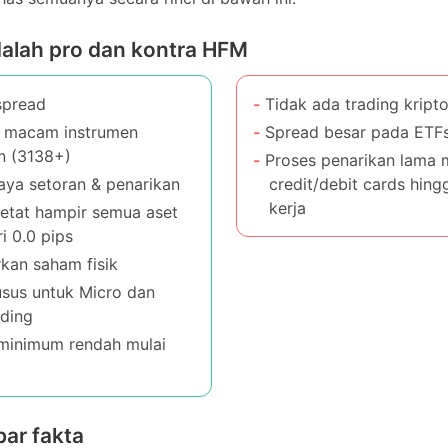
dalah pro dan kontra HFM
pread
Tidak ada trading kripto
 macam instrumen
Spread besar pada ETFs
 (3138+)
Proses penarikan lama me
ya setoran & penarikan
credit/debit cards hingga 
kerja
tat hampir semua aset
i 0.0 pips
an saham fisik
sus untuk Micro dan Copy
inimum rendah mulai dari
ar fakta