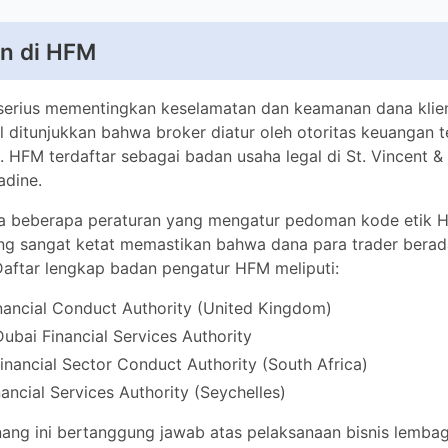
set
3138+
n di HFM
 hingga
1:1000
erius mementingkan keselamatan dan keamanan dana klienny
kan bahwa broker diatur oleh otoritas keuangan terkemuka di se
Akun Mikro, akun Premium, aku
 sebagai badan usaha legal di St. Vincent & undang-undang Gr
i pasar trading
spread, akun PAMM, akun HF
da beberapa peraturan yang mengatur pedoman kode etik HFM. 
etat memastikan bahwa dana para trader berada di tangan yan
g
USD, EUR, NGN, JPY
 pengatur HFM meliputi:
mo
Ya
ancial Conduct Authority (United Kingdom)
bai Financial Services Authority
Micro, Premium, Zero Spread
nancial Sector Conduct Authority (South Africa)
un
(Premium), HFCOPY
ancial Services Authority (Seychelles)
ng ini bertanggung jawab atas pelaksanaan bisnis lembaga k
mi
Ya
yah, dan karena broker diatur oleh pedoman atas, itu memberik
an percaya diri bagi trader.