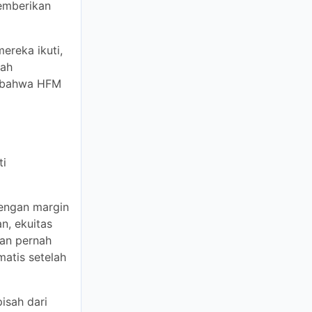
 ikuti, dan
apati bahwa
atuhi
rlindungan
an margin
kuitas
ernah
setelah
dari rekening
at digunakan
roker