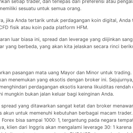
a, jika Anda tertarik untuk perdagangan koin digital, Anda tidak
 LUNAK
D fisik atau koin pada platform HFM.
MetaTrader 4, MetaTrader 5
an luar biasa ini, spread dan leverage yang diijinkan sangat be
ang berbeda, yang akan kita jelaskan secara rinci berikut ini.
eluler
Ya
 mac
Ya
an pasangan mata uang Mayor dan Minor untuk trading. Say
nemukan yang eksotis dengan broker ini. Sejujurnya, sebagian 
rdagangan eksotis karena likuiditas rendah dan spread tinggi. 
Ya
 jalan keluar bagi keinginan Anda.
MBAYARAN
spread yang ditawarkan sangat ketat dan broker menawarkan b
menuhi kebutuhan berbagai macam trader. Leverage untuk tra
Visa, Mastercard, Bank Wire Tra
000: 1, tergantung pada negara tempat tinggal Anda. Misalnya, k
embayaran
fasapay, Neteller, PayRedeem, 
engalami leverage 30: 1 karena peraturan ketat FCA. Selain itu,
Money, Skrill, WebMoney, bitpa
UR/USD dengan broker ini adalah 1,3 pips, sangat masuk akal