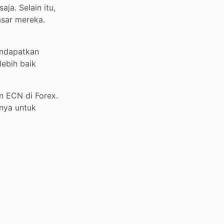
trader dapat
nghubungkan para
r secara
a transaksi.
N di Forex.
ntuk trader