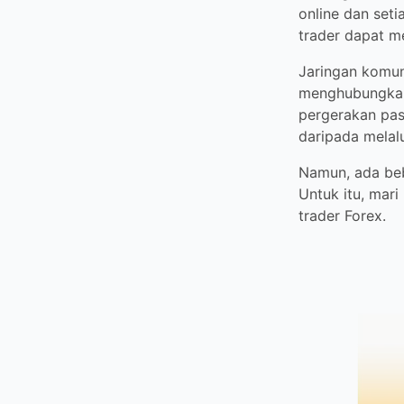
setiap trader da
menggunakan be
Jaringan komuni
trader langsung
langsung. Trader
Namun, ada beb
Untuk itu, mari 
Forex.