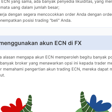
menggunakan akun ECN di FX
 alasan mengapa akun ECN memperoleh begitu banyak popular
k broker yang menawarkan opsi ini kepada trader mereka. Sete
ertian akun trading ECN, mereka dapat menikmati fasilitas be