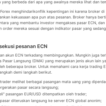
ekuasaan apa pun atas pesanan. Broker hanya bertindak seba
u investor mengakses pasar ECN, dan menempatkan order me
tor pasar yang sedang berlangsung.
ksekusi pesanan ECN
an akun ECN terkadang membingungkan. Mungkin juga terlihat
Langsung (DMA) yang merupakan jenis akun lain yang ditawark
er. Untuk memahami cara kerja trading ECN, mari kita lihat pr
berikut.
trader melihat berbagai pasangan mata uang yang diperdagan
an pasar secara langsung;
eli" pasangan EUR/USD ditempatkan oleh trader;
pasar diteruskan langsung ke server ECN global anonim;
r ECN yang sama, ada banyak penyedia likuiditas, yang menjua
g dalam jumlah besar;
rja dengan segera mencocokkan order Anda dengan order trade
an posisi trading "beli" Anda.