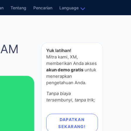
ran
Tentang
Pencarian
Language
LAM
Yuk latihan!
Mitra kami, XM,
memberikan Anda akses
akun demo gratis
untuk
menerapkan pengetahuan
Anda.
Tanpa biaya tersembunyi,
tanpa trik;
DAPATKAN
SEKARANG!