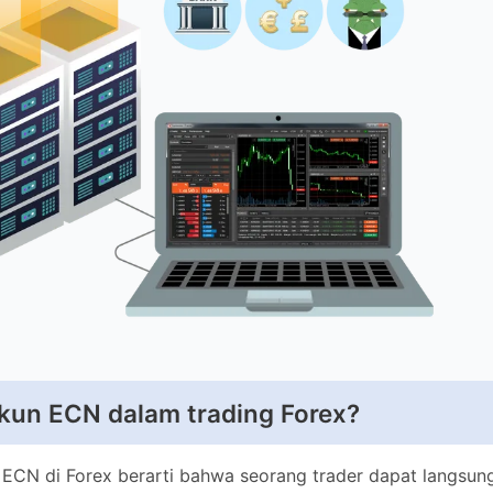
kun ECN dalam trading Forex?
ECN di Forex berarti bahwa seorang trader dapat langsung me
 pelaku pasar, yang disebut penyedia likuiditas. Mereka terdiri