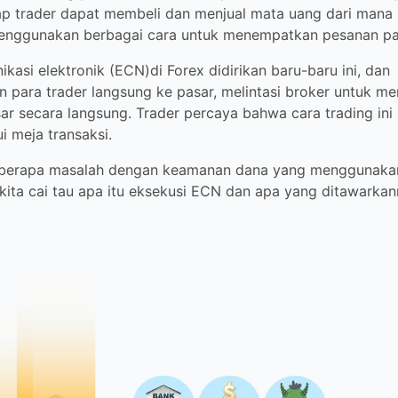
pat membeli dan menjual mata uang dari mana saja. Selain itu, 
rbagai cara untuk menempatkan pesanan pasar mereka.
kasi elektronik (ECN)di Forex didirikan baru-baru ini, dan me
 ke pasar, melintasi broker untuk mendapatkan pergerakan pasa
 percaya bahwa cara trading ini lebih baik daripada melalui mej
erapa masalah dengan keamanan dana yang menggunakan EC
kita cai tau apa itu eksekusi ECN dan apa yang ditawarkannya u