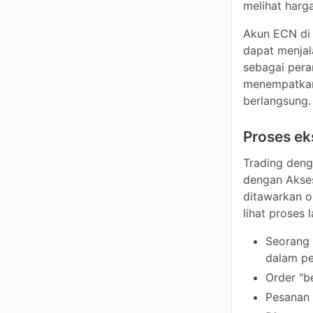
menjalankan k
yang membant
dengan indika
Proses e
Trading deng
Akses Pasar 
beberapa brok
demi langkah 
Seorang 
pergerak
Order "b
Pesanan 
Di serve
mata uan
ECN beke
menempatk