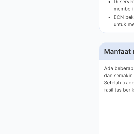
Manfaat 
Ada beberapa
semakin banya
memahami peng