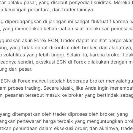
gan perantara, dan trader lainnya.
g diperdagangkan di jaringan ini sangat fluktuatif karena harga
 yang memerlukan kehati-hatian saat melakukan pemesanan pa
unakan akun Forex ECN, trader dapat melihat pergerakan har
 tidak dapat dikontrol oleh broker, dan akibatnya, menyebabkan
ggi. Selain itu, karena broker tidak dapat mengatur spreadnya se
 di Forex dilakukan dengan menggunakan spread langsung dar
 ECN di Forex muncul setelah beberapa broker menyalahgunaka
trading. Secara klasik, jika Anda ingin menempatkan pesanan 
but masuk ke broker yang bertindak sebagai lawan transaksi.
yang ditempatkan oleh trader diproses oleh broker, yang memp
ga terbaik yang menguntungkan broker. Proses ini mengakiba
am eksekusi order, dan akhirnya, trader akan melihat harga y
 awalnya mereka lihat dan tempatkan.
orex menghindarikonflik kepentingan ini karena broker di sini 