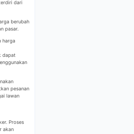
 berubah
sar.
ga secara
 volatilitas
ndiri,
i pasar.
n posisinya
pasar apa pun,
ertimbangkan
tkan
ang berbeda
tidak dapat