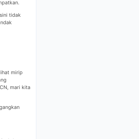
gai perantara
reka sesuai
 mirip dengan
an oleh
oses langkah
gkan dalam
l dan membeli
r lain, untuk