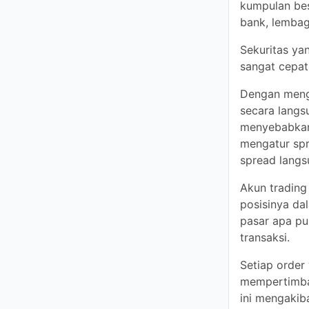
lembaga keuan
Sekuritas yan
sangat cepat,
Dengan mengg
langsung, yang
yang lebih tin
eksekusi ECN
Akun trading
dalam proses 
pesanan terse
Setiap order 
penawaran har
penundaan dal
dari apa yang
Akun ECN di F