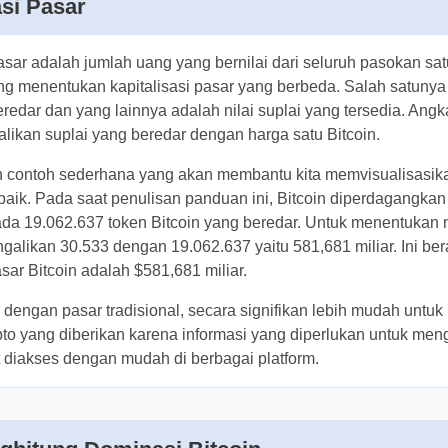
asi Pasar
pasar adalah jumlah uang yang bernilai dari seluruh pasokan
a yang menentukan kapitalisasi pasar yang berbeda. Sala
suplai yang beredar dan yang lainnya adalah nilai suplai yan
hitung dengan mengalikan suplai yang beredar dengan harg
ah contoh sederhana yang akan membantu kita memvisuali
ngan lebih baik. Pada saat penulisan panduan ini, Bitcoin
an pada $30.533 dan ada 19.062.637 token Bitcoin yang be
ukan nilai pasarnya kita harus mengalikan 30.533 dengan
miliar. Ini berarti kapitalisasi pasar Bitcoin adalah $581,681 
 dengan pasar tradisional, secara signifikan lebih mudah u
ilai token kripto yang diberikan karena informasi yang dip
tung nilainya dapat diakses dengan mudah di berbagai plat