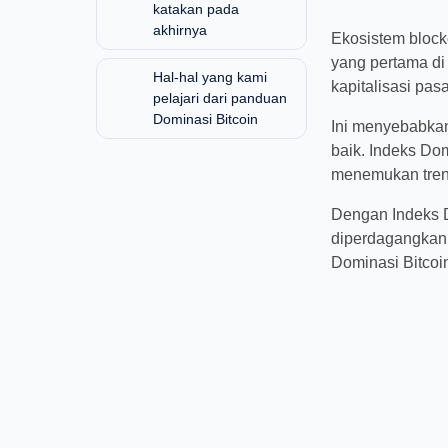
Apa yang bisa kita
katakan pada
Ekosistem bloc
akhirnya
adalah yang pe
berdasarkan kap
Hal-hal yang kami
pelajari dari
Ini menyebabka
panduan Dominasi
lebih baik. Ind
Bitcoin
trader untuk m
Dengan Indeks 
diperdagangkan 
apa arti Domin
keuntungan kit