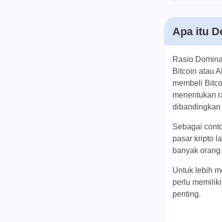
Apa itu 
Rasio Domina
- Bitcoin at
apakah orang
keduanya yan
rasio total k
Sebagai conto
kapitalisasi 
rendah dan l
Untuk lebih 
kita perlu me
mengapa hal 