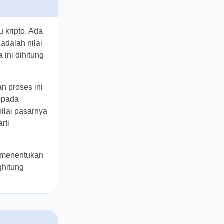
 satu kripto.
h satunya
g tersedia.
a satu
sasikan
redar.
 19.062.637
miliar.
ntuk
erlukan
form.