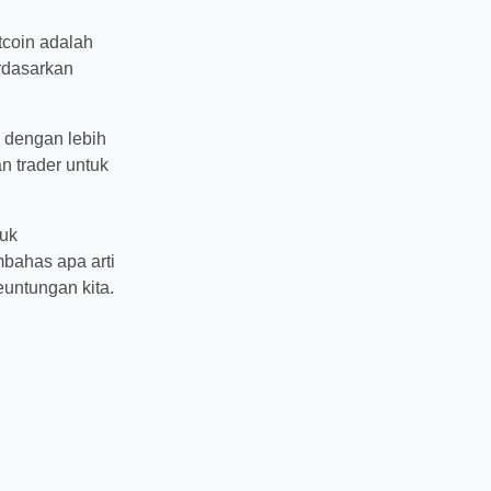
i. Bitcoin
r di dunia
itcoin dengan
ai digunakan
ik untuk
kan membahas
nnya untuk