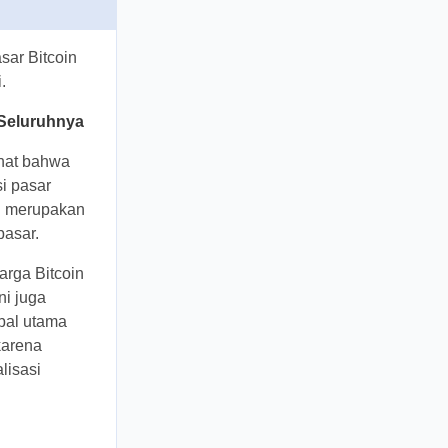
si pasar
deks
to
melihat
 kapitalisasi
i pasar, dan
g sangat
jika harga
etapi status
eristiwa