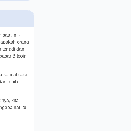
kan saat ini
in atau
 dari
s melihat
kripto.
entara
 Bitcoin
 artinya,
r dan