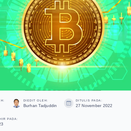
EH:
DIEDIT OLEH:
DITULIS PADA:
Burhan Tadjuddin
27 November 2022
HIR PADA:
23