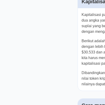
Kapitalis
Kapitalisasi 
Ada dua angk
adalah nilai 
Angka ini di
Bitcoin.
Berikut adal
proses ini de
diperdagangk
Untuk menent
yaitu 581,681 
Dibandingkan
menentukan n
untuk menghi