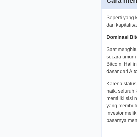
Cara men
Seperti yang
Bitcoin dan k
dominasi.
Dominasi Bitc
Seluruhnya
Saat menghit
bahwa secara
pasar Bitcoin
merupakan da
besar di pasa
Karena status
Bitcoin naik,
ini juga memi